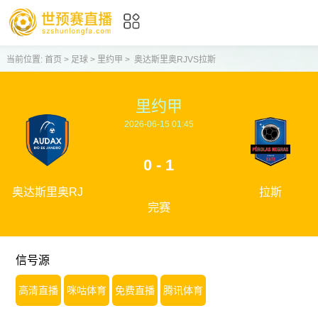
当前位置:
首页
>
足球
>
里约甲
>
奥达斯里奥RJVS拉斯
里约甲
2026-06-15 01:45
0 - 1
奥达斯里奥RJ
拉斯
完赛
信号源
高清直播
咪咕体育
免费直播
腾讯体育