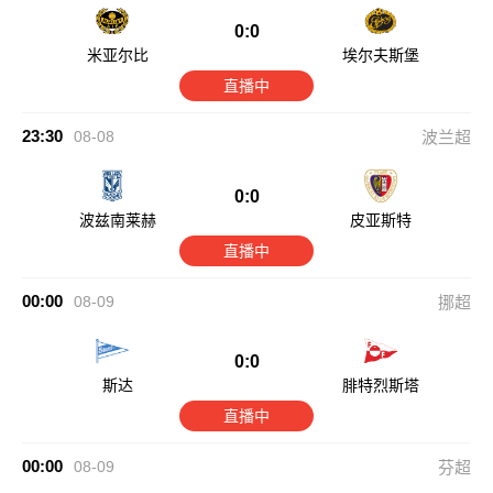
0:0
米亚尔比
埃尔夫斯堡
直播中
23:30
08-08
波兰超
0:0
波兹南莱赫
皮亚斯特
直播中
00:00
08-09
挪超
0:0
斯达
腓特烈斯塔
直播中
00:00
08-09
芬超