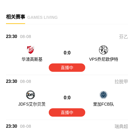
相关赛事
GAMES LIVING
23:30
08-08
芬乙
0:0
华渣高斯基
VPS乔尼欧伊特
直播中
23:30
08-08
拉脱甲
0:0
JDFS艾尔贝茨
里加FCB队
直播中
23:30
08-08
瑞典超