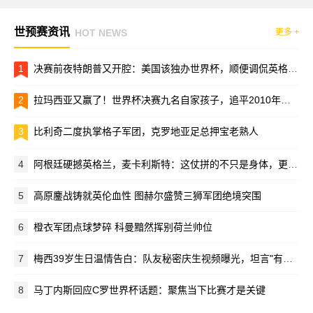
世预赛资讯
HOT NEWS
更多 +
1
决赛前夜特朗普又开腔：美国该独办世界杯，顺便调侃英格兰“不懂球”
2
拉玛西亚又赢了！世界杯决赛九名自家孩子，追平2010年纪录
3
比利奇二度执掌格子军团，克罗地亚足总押宝老熟人
4
阿根廷硬撼英格兰，麦卡利斯特：这仗拼的不只是身体，更是脑子
5
高原鏖战铸就英伦血性 图赫尔盛赞三狮军团绝境突围
6
橙衣军团点球梦碎 科曼黯然挥别荷兰帅位
7
梅西39岁生日温情告白：队友秘密庆生视频曝光，坦言"有你们在就能战胜一切"
8
马丁内斯回应C罗世界杯话题：聚焦当下比赛才是关键