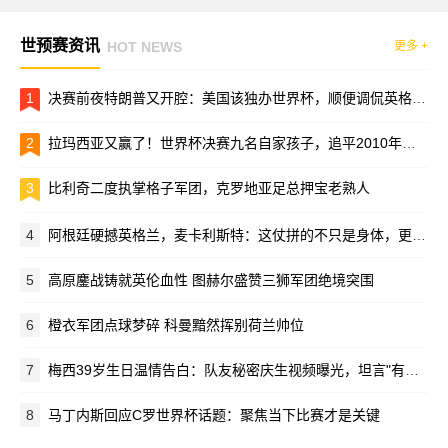
世预赛资讯
HOT NEWS
更多 +
1
决赛前夜特朗普又开腔：美国该独办世界杯，顺便调侃英格兰“不懂球”
2
拉玛西亚又赢了！世界杯决赛九名自家孩子，追平2010年纪录
3
比利奇二度执掌格子军团，克罗地亚足总押宝老熟人
4
阿根廷硬撼英格兰，麦卡利斯特：这仗拼的不只是身体，更是脑子
5
高原鏖战铸就英伦血性 图赫尔盛赞三狮军团绝境突围
6
橙衣军团点球梦碎 科曼黯然挥别荷兰帅位
7
梅西39岁生日温情告白：队友秘密庆生视频曝光，坦言"有你们在就能战胜一切"
8
马丁内斯回应C罗世界杯话题：聚焦当下比赛才是关键