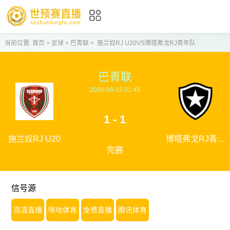
当前位置:
首页
>
足球
>
巴青联
>
施兰奴RJ U20VS博塔弗戈RJ青年队
巴青联
2026-06-15 01:45
1 - 1
施兰奴RJ U20
博塔弗戈RJ青年
完赛
队
信号源
高清直播
咪咕体育
免费直播
腾讯体育