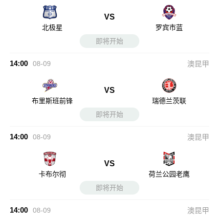
VS
北极星
罗宾市蓝
即将开始
14:00
08-09
澳昆甲
VS
布里斯班前锋
瑞德兰茨联
即将开始
14:00
08-09
澳昆甲
VS
卡布尔彻
荷兰公园老鹰
即将开始
14:00
08-09
澳昆甲