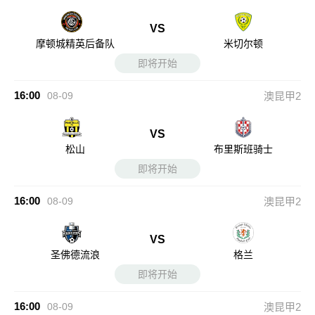
VS
摩顿城精英后备队
米切尔顿
即将开始
16:00
08-09
澳昆甲2
VS
松山
布里斯班骑士
即将开始
16:00
08-09
澳昆甲2
VS
圣佛德流浪
格兰
即将开始
16:00
08-09
澳昆甲2