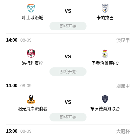
VS
叶士域治城
卡帕拉巴
即将开始
14:00
08-09
澳昆甲
VS
洛根利泰柠
圣乔治维莱FC
即将开始
14:00
08-09
澳昆甲
VS
阳光海岸流浪者
布罗德海滩联合
即将开始
15:00
08-09
大冠杯