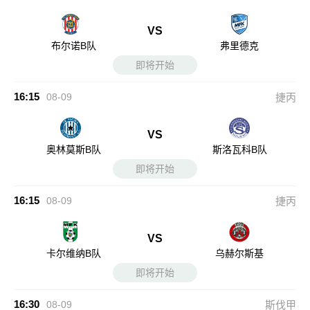
VS
布尔诺B队
弗里德克
即将开始
16:15
08-09
捷丙
VS
奥林莫斯B队
斯洛瓦科B队
即将开始
16:15
08-09
捷丙
VS
卡尔维纳B队
乌赫尔斯基
即将开始
16:30
08-09
斯伐甲