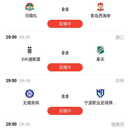
0:0
河南队
青岛西海岸
直播中
19:00
08-09
挪乙
0:0
EIK通斯堡
泰夫
直播中
19:00
08-09
中甲
0:0
无锡吴钩
宁波职业足球俱乐
部
直播中
19:00
08-09
瑞典丙