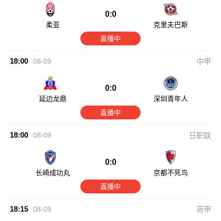
0:0
柔亚
克里夫巴斯
直播中
18:00
08-09
中甲
0:0
延边龙鼎
深圳青年人
直播中
18:00
08-09
日职联
0:0
长崎成功丸
京都不死鸟
直播中
18:15
08-09
荷甲