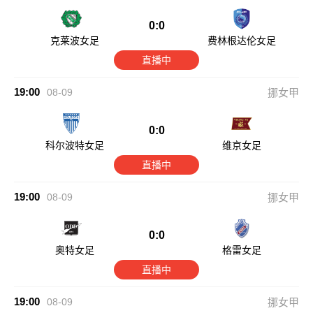
0:0
克莱波女足
费林根达伦女足
直播中
19:00
08-09
挪女甲
0:0
科尔波特女足
维京女足
直播中
19:00
08-09
挪女甲
0:0
奥特女足
格雷女足
直播中
19:00
08-09
挪女甲