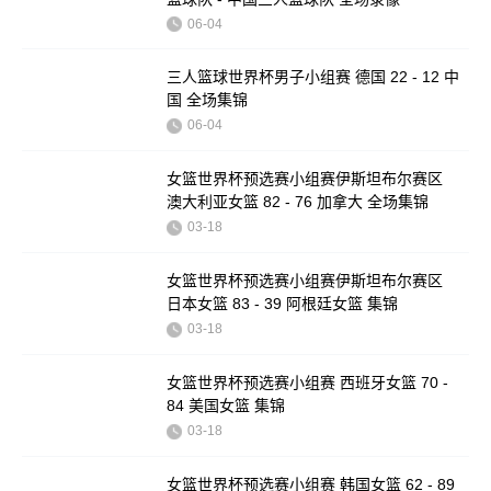
06-04
三人篮球世界杯男子小组赛 德国 22 - 12 中
国 全场集锦
06-04
女篮世界杯预选赛小组赛伊斯坦布尔赛区
澳大利亚女篮 82 - 76 加拿大 全场集锦
03-18
女篮世界杯预选赛小组赛伊斯坦布尔赛区
日本女篮 83 - 39 阿根廷女篮 集锦
03-18
女篮世界杯预选赛小组赛 西班牙女篮 70 -
84 美国女篮 集锦
03-18
女篮世界杯预选赛小组赛 韩国女篮 62 - 89