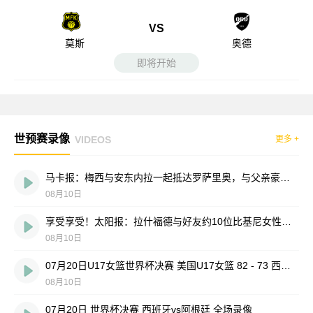
VS
莫斯
奥德
即将开始
世预赛录像
VIDEOS
更多 +
马卡报：梅西与安东内拉一起抵达罗萨里奥，与父亲豪尔赫告别
08月10日
享受享受！太阳报：拉什福德与好友约10位比基尼女性游艇度假
08月10日
07月20日U17女篮世界杯决赛 美国U17女篮 82 - 73 西班牙U17女篮 集锦
08月10日
07月20日 世界杯决赛 西班牙vs阿根廷 全场录像