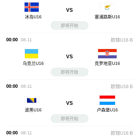
VS
冰岛U16
塞浦路斯U16
即将开始
00:00
08-11
欧锦U16 B
VS
乌克兰U16
克罗地亚U16
即将开始
00:00
08-11
欧锦U16 B
VS
波黑U16
卢森堡U16
即将开始
00:00
08-11
欧锦U16 B