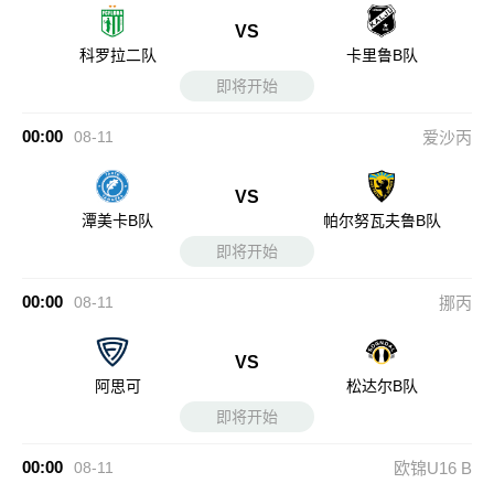
VS
科罗拉二队
卡里鲁B队
即将开始
00:00
08-11
爱沙丙
VS
潭美卡B队
帕尔努瓦夫鲁B队
即将开始
00:00
08-11
挪丙
VS
阿思可
松达尔B队
即将开始
00:00
08-11
欧锦U16 B