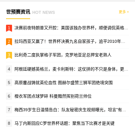
世预赛资讯
HOT NEWS
更多 +
1
决赛前夜特朗普又开腔：美国该独办世界杯，顺便调侃英格兰“不懂球”
2
拉玛西亚又赢了！世界杯决赛九名自家孩子，追平2010年纪录
3
比利奇二度执掌格子军团，克罗地亚足总押宝老熟人
4
阿根廷硬撼英格兰，麦卡利斯特：这仗拼的不只是身体，更是脑子
5
高原鏖战铸就英伦血性 图赫尔盛赞三狮军团绝境突围
6
橙衣军团点球梦碎 科曼黯然挥别荷兰帅位
7
梅西39岁生日温情告白：队友秘密庆生视频曝光，坦言"有你们在就能战胜一切"
8
马丁内斯回应C罗世界杯话题：聚焦当下比赛才是关键