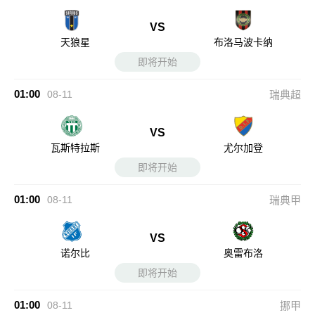
VS
天狼星
布洛马波卡纳
即将开始
01:00
08-11
瑞典超
VS
瓦斯特拉斯
尤尔加登
即将开始
01:00
08-11
瑞典甲
VS
诺尔比
奥雷布洛
即将开始
01:00
08-11
挪甲