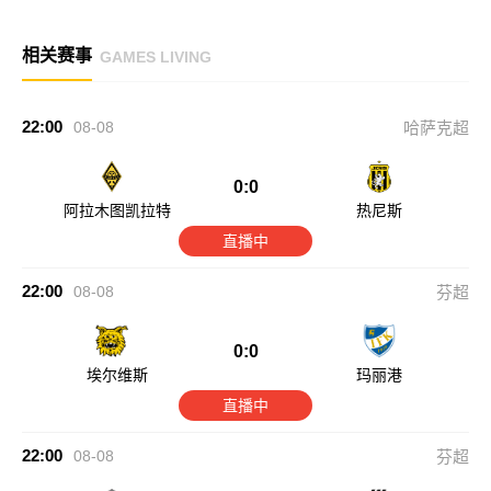
相关赛事
GAMES LIVING
22:00
08-08
哈萨克超
0:0
阿拉木图凯拉特
热尼斯
直播中
22:00
08-08
芬超
0:0
埃尔维斯
玛丽港
直播中
22:00
08-08
芬超