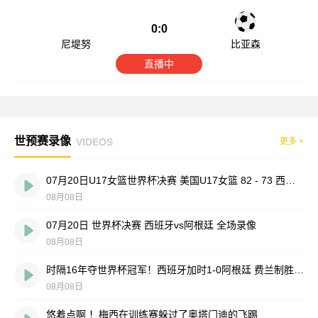
0:0
尼堤努
比亚森
直播中
世预赛录像
VIDEOS
更多 +
07月20日U17女篮世界杯决赛 美国U17女篮 82 - 73 西班牙U17女篮 集锦
08月08日
07月20日 世界杯决赛 西班牙vs阿根廷 全场录像
08月08日
时隔16年夺世界杯冠军！西班牙加时1-0阿根廷 费兰制胜恩佐染红
08月08日
悠着点啊 ！梅西在训练赛躲过了奥塔门迪的飞踢