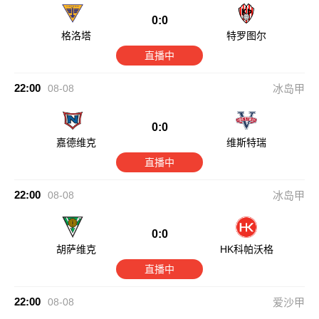
0:0
格洛塔
特罗图尔
直播中
22:00
08-08
冰岛甲
0:0
嘉德维克
维斯特瑞
直播中
22:00
08-08
冰岛甲
0:0
胡萨维克
HK科帕沃格
直播中
22:00
08-08
爱沙甲