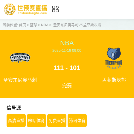
当前位置:
首页
>
篮球
>
NBA
>
圣安东尼奥马刺VS孟菲斯灰熊
NBA
2025-11-19 09:00
111 - 101
圣安东尼奥马刺
孟菲斯灰熊
完赛
信号源
高清直播
咪咕体育
免费直播
腾讯体育