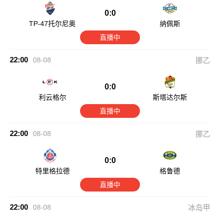
0:0
TP-47托尔尼奥
纳佩斯
直播中
22:00
08-08
挪乙
0:0
利云格尔
斯塔达尔斯
直播中
22:00
08-08
挪乙
0:0
特里格拉德
格鲁德
直播中
22:00
08-08
冰岛甲