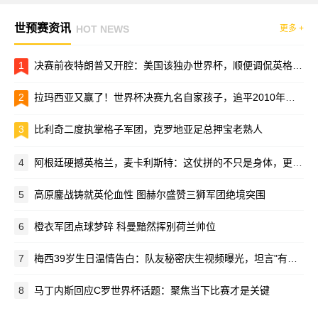
世预赛资讯
HOT NEWS
更多 +
1
决赛前夜特朗普又开腔：美国该独办世界杯，顺便调侃英格兰“不懂球”
2
拉玛西亚又赢了！世界杯决赛九名自家孩子，追平2010年纪录
3
比利奇二度执掌格子军团，克罗地亚足总押宝老熟人
4
阿根廷硬撼英格兰，麦卡利斯特：这仗拼的不只是身体，更是脑子
5
高原鏖战铸就英伦血性 图赫尔盛赞三狮军团绝境突围
6
橙衣军团点球梦碎 科曼黯然挥别荷兰帅位
7
梅西39岁生日温情告白：队友秘密庆生视频曝光，坦言"有你们在就能战胜一切"
8
马丁内斯回应C罗世界杯话题：聚焦当下比赛才是关键