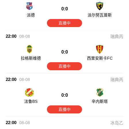
0:0
派德
派尔努瓦普斯
直播中
22:00
08-08
瑞典丙
0:0
拉格斯维德
西里安斯卡FC
直播中
22:00
08-08
瑞典丙
0:0
法鲁BS
辛内斯塔
直播中
22:00
08-08
冰岛乙