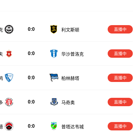
0:0
直播中
克
利文斯顿
0:0
直播中
夫
华沙普洛克
0:0
直播中
鸿
柏林赫塔
0:0
直播中
多
马奇奥
0:0
直播中
德
普塔达韦城