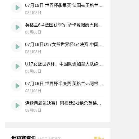
07月19日 世界杯季军赛 法国vs英格兰 全场录像
08月08日
英格兰6-4法国获季军 萨卡戴帽姆巴佩双响创纪录奥利塞2助+失良机
08月08日
07月18日U17女篮世界杯1/4决赛 中国U17女篮 - 加拿大U17女篮 录像
08月08日
U17女篮世界杯：中国队遭加拿大队绝杀无缘4强 庞云舒16+10
08月08日
07月16日 世界杯半决赛 英格兰vs阿根廷 全场录像
08月08日
连续两届进决赛！阿根廷2-1绝杀英格兰 劳塔罗恩佐破门梅西两助攻
08月08日
世预赛资讯
HOT NEWS
更多 +