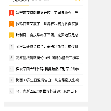
1
决赛前夜特朗普又开腔：美国该独办世界杯，顺便调侃英格兰“不懂球”
2
拉玛西亚又赢了！世界杯决赛九名自家孩子，追平2010年纪录
3
比利奇二度执掌格子军团，克罗地亚足总押宝老熟人
4
阿根廷硬撼英格兰，麦卡利斯特：这仗拼的不只是身体，更是脑子
5
高原鏖战铸就英伦血性 图赫尔盛赞三狮军团绝境突围
6
橙衣军团点球梦碎 科曼黯然挥别荷兰帅位
7
梅西39岁生日温情告白：队友秘密庆生视频曝光，坦言"有你们在就能战胜一切"
8
马丁内斯回应C罗世界杯话题：聚焦当下比赛才是关键