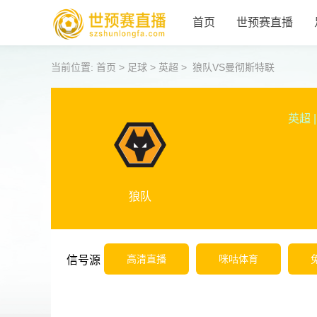
首页
世预赛直播
当前位置:
首页
>
足球
>
英超
>
狼队VS曼彻斯特联
英超
|
狼队
高清直播
咪咕体育
信号源