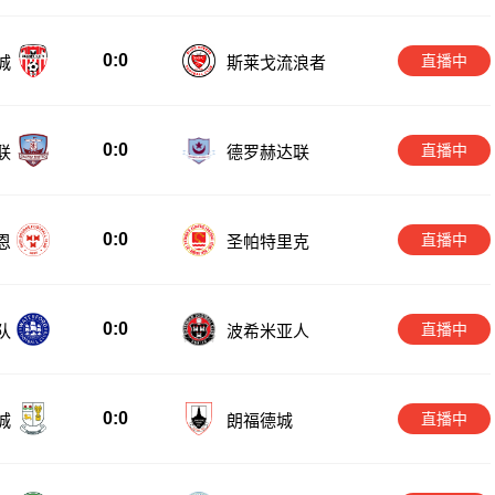
0:0
直播中
城
斯莱戈流浪者
0:0
直播中
联
德罗赫达联
0:0
直播中
恩
圣帕特里克
0:0
直播中
队
波希米亚人
0:0
直播中
城
朗福德城