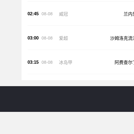
02:45
08-08
威冠
兰内
03:00
08-08
爱超
沙姆洛克流
03:15
08-08
冰岛甲
阿费查尔
24直播网提供世预赛直播等足球比赛直播服