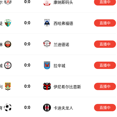
0:0
直播中
尔
康纳斯码头
0:0
直播中
徒
西哈弗福德
0:0
直播中
琳
兰迪德诺
0:0
直播中
城
拉辛城
0:0
直播中
利
伊尼希尔比恩斯
0:0
直播中
育
卡迪夫龙人