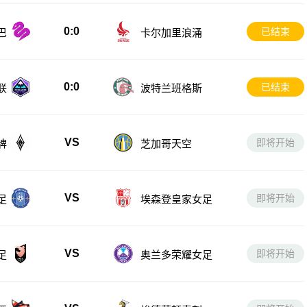
0:0
已结束
巴
卡尔加里浪涌
0:0
已结束
联
波特兰班格斯
VS
即将开始
牌
芝加哥天空
VS
即将开始
足
埃森登皇家女足
VS
即将开始
足
奥兰多荣耀女足