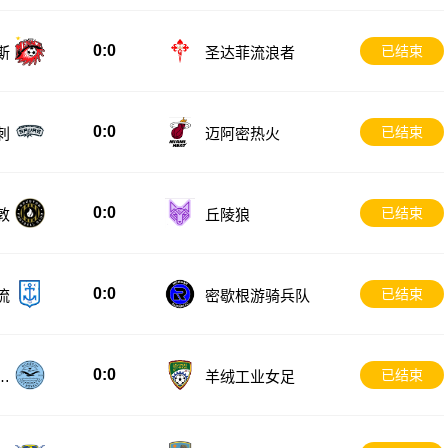
0:0
已结束
斯
圣达菲流浪者
0:0
已结束
刺
迈阿密热火
0:0
已结束
敦
丘陵狼
0:0
已结束
流
密歇根游骑兵队
0:0
已结束
女
羊绒工业女足