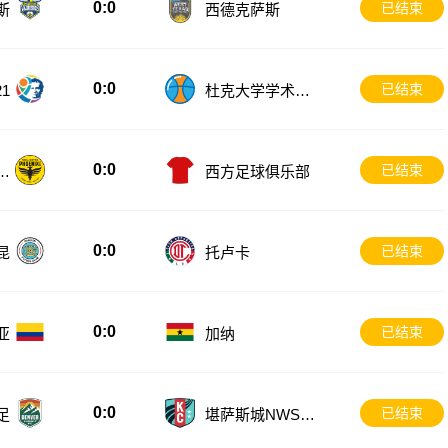
0:0
已结束
斯
西德克萨斯
0:0
已结束
1
杜克大学学术U2
1
0:0
已结束
备
西方足球俱乐部
0:0
已结束
昆
托卢卡
0:0
已结束
亚
加纳
0:0
已结束
足
堪萨斯城NWSL
女足