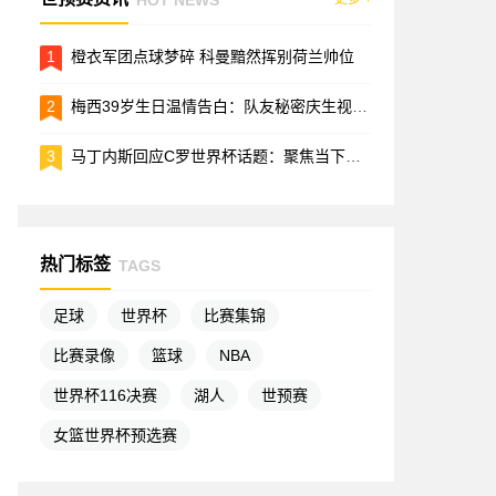
1
橙衣军团点球梦碎 科曼黯然挥别荷兰帅位
2
梅西39岁生日温情告白：队友秘密庆生视频曝光，坦言"有你们在就能战胜一切"
3
马丁内斯回应C罗世界杯话题：聚焦当下比赛才是关键
热门标签
TAGS
足球
世界杯
比赛集锦
比赛录像
篮球
NBA
世界杯116决赛
湖人
世预赛
女篮世界杯预选赛