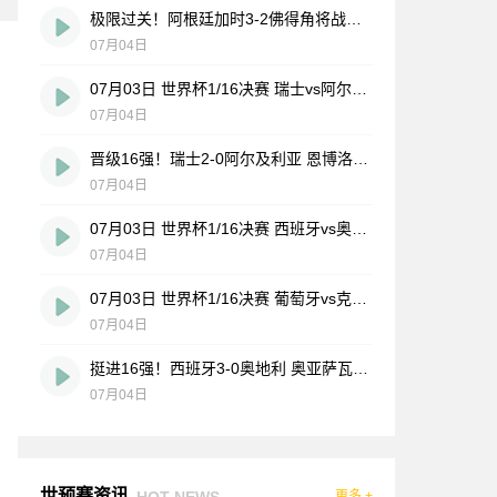
极限过关！阿根廷加时3-2佛得角将战埃及 梅西破门罗梅罗造乌龙
07月04日
07月03日 世界杯1/16决赛 瑞士vs阿尔及利亚 全场录像
07月04日
晋级16强！瑞士2-0阿尔及利亚 恩博洛恩多耶建功20岁曼赞比献助攻
07月04日
07月03日 世界杯1/16决赛 西班牙vs奥地利 全场录像
07月04日
07月03日 世界杯1/16决赛 葡萄牙vs克罗地亚 精彩片段
07月04日
挺进16强！西班牙3-0奥地利 奥亚萨瓦尔双响库库两助+进球被吹
07月04日
世预赛资讯
HOT NEWS
更多 +