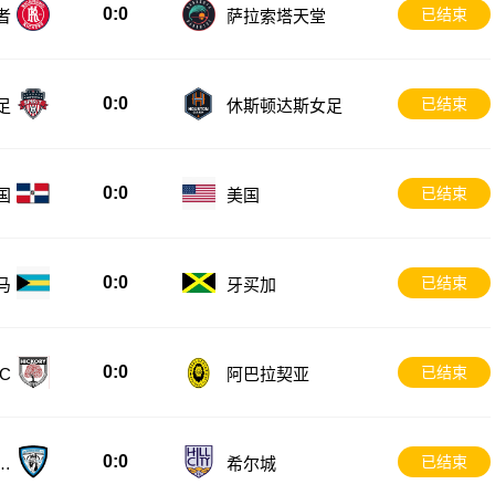
0:0
已结束
者
萨拉索塔天堂
0:0
已结束
足
休斯顿达斯女足
0:0
已结束
国
美国
0:0
已结束
马
牙买加
0:0
已结束
C
阿巴拉契亚
0:0
已结束
球
希尔城