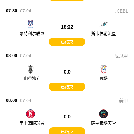
07:30
07-04
加EBL
18:22
蒙特利尔联盟
斯卡伯勒流星
已结束
08:00
07-04
厄瓜甲
0:0
山谷独立
曼塔
已结束
08:00
07-04
美甲
0:0
里士满踢球者
萨拉索塔天堂
已结束