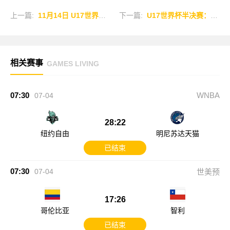
上一篇:
11月14日 U17世界杯1/16决赛 巴西U17 VS 巴拉圭 U17 全场录像
下一篇:
U17世界杯半决赛：奥地利2-0意大利首进决赛，将战葡/巴胜者
相关赛事
GAMES LIVING
07:30
WNBA
07-04
28:22
纽约自由
明尼苏达天猫
已结束
07:30
07-04
世美预
17:26
哥伦比亚
智利
已结束