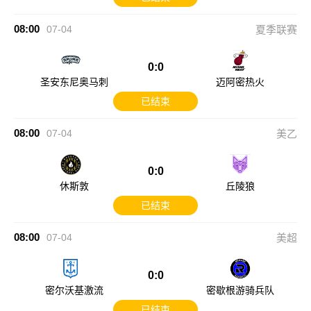
08:00
07-04
夏季联赛
0:0
圣安东尼奥马刺
迈阿密热火
已结束
08:00
07-04
美乙
0:0
休斯敦
丘陵狼
已结束
08:00
07-04
美超
0:0
密尔沃基激流
密歇根游骑兵队
已结束