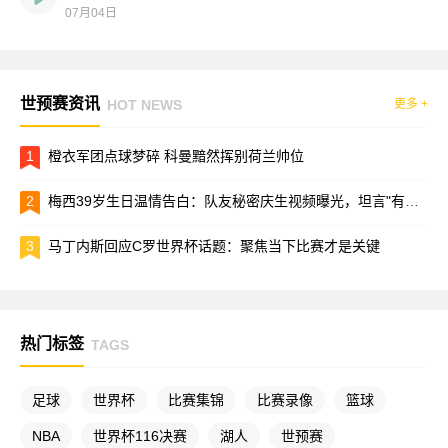
07月04日
世预赛资讯
HOT NEWS
更多 +
1
橙衣军团点球梦碎 科曼黯然挥别荷兰帅位
2
梅西39岁生日温情告白：队友秘密庆生视频曝光，坦言"有你们在就能战胜一切"
3
马丁内斯回应C罗世界杯话题：聚焦当下比赛才是关键
热门标签
TAGS
足球
世界杯
比赛集锦
比赛录像
篮球
NBA
世界杯116决赛
湖人
世预赛