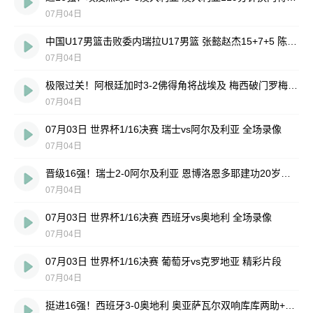
07月04日
中国U17男篮击败委内瑞拉U17男篮 张懿赵杰15+7+5 陈昱休18+7
07月04日
极限过关！阿根廷加时3-2佛得角将战埃及 梅西破门罗梅罗造乌龙
07月04日
07月03日 世界杯1/16决赛 瑞士vs阿尔及利亚 全场录像
07月04日
晋级16强！瑞士2-0阿尔及利亚 恩博洛恩多耶建功20岁曼赞比献助攻
07月04日
07月03日 世界杯1/16决赛 西班牙vs奥地利 全场录像
07月04日
07月03日 世界杯1/16决赛 葡萄牙vs克罗地亚 精彩片段
07月04日
挺进16强！西班牙3-0奥地利 奥亚萨瓦尔双响库库两助+进球被吹