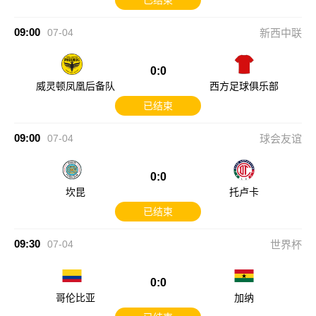
已结束
09:00
07-04
新西中联
0:0
威灵顿凤凰后备队
西方足球俱乐部
已结束
09:00
07-04
球会友谊
0:0
坎昆
托卢卡
已结束
09:30
07-04
世界杯
0:0
哥伦比亚
加纳